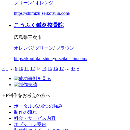
グリーン
/
オレンジ
https://shimizu-seikotsuin.com/
こうふく鍼灸整骨院
広島県三次市
オレンジ
/
グリーン
/
ブラウン
https://koufuku-shinkyu-seikotsuin.com/
«
1
…
9
10
11
12
13
14
15
16
17
…
47
»
HP制作をお考えの方へ
ポータルズの6つの強み
制作の流れ
料金・サービス内容
オプション案内