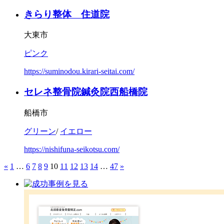
きらり整体 住道院
大東市
ピンク
https://suminodou.kirari-seitai.com/
セレネ整骨院鍼灸院西船橋院
船橋市
グリーン
/
イエロー
https://nishifuna-seikotsu.com/
«
1
…
6
7
8
9
10
11
12
13
14
…
47
»