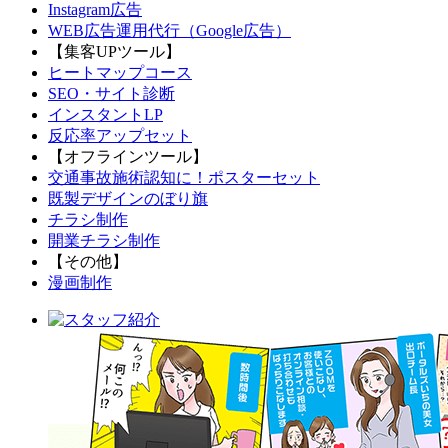
Instagram広告
WEB広告運用代行（Google広告）
【集客UPツール】
ヒートマップコース
SEO・サイト診断
インスタントLP
反応率アップセット
【オフラインツール】
交通事故施術認知に！ポスターセット
既製デザインのぼり旗
チラシ制作
開業チラシ制作
【その他】
漫画制作