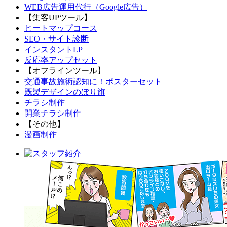
WEB広告運用代行（Google広告）
【集客UPツール】
ヒートマップコース
SEO・サイト診断
インスタントLP
反応率アップセット
【オフラインツール】
交通事故施術認知に！ポスターセット
既製デザインのぼり旗
チラシ制作
開業チラシ制作
【その他】
漫画制作