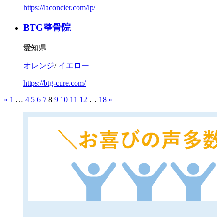
https://laconcier.com/lp/
BTG整骨院
愛知県
オレンジ
/
イエロー
https://btg-cure.com/
«
1
…
4
5
6
7
8
9
10
11
12
…
18
»